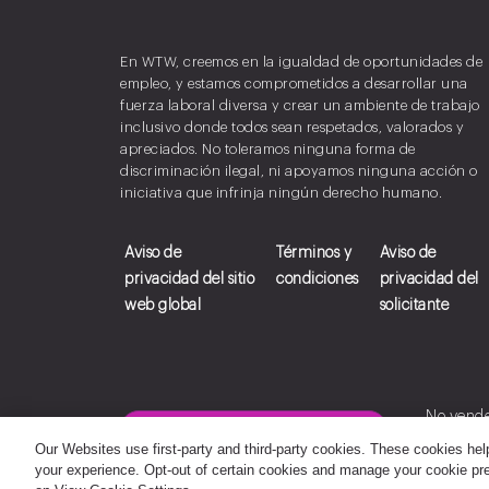
En WTW, creemos en la igualdad de oportunidades de
empleo, y estamos comprometidos a desarrollar una
fuerza laboral diversa y crear un ambiente de trabajo
inclusivo donde todos sean respetados, valorados y
apreciados. No toleramos ninguna forma de
discriminación ilegal, ni apoyamos ninguna acción o
iniciativa que infrinja ningún derecho humano.
Aviso de
Términos y
Aviso de
privacidad del sitio
condiciones
privacidad del
web global
solicitante
No vend
Establecer preferencias de cookies
Informac
Our Websites use first-party and third-party cookies. These cookies hel
your experience. Opt-out of certain cookies and manage your cookie pre