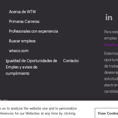
Acerca de WTW
Primeras Carreras
Profesionales con experiencia
Para es
empleo:
Buscar empleos
Únete a
wtwco.com
Estamos
oportun
Igualdad de Oportunidades de
Contacto
de traba
Empleo y avisos de
desearas
cumplimiento
solicitu
electrón
candida
er mi
ion personal
p us to analyse the website use and to personalize
ferences for our Websites at any time by clicking
View Cookie